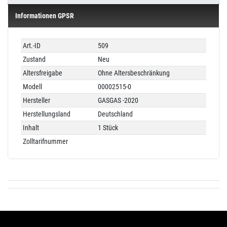
Informationen GPSR
Technisches
Wert
Art.-ID
509
Merkmal
Zustand
Neu
Altersfreigabe
Ohne Altersbeschränkung
Modell
00002515-0
Hersteller
GASGAS -2020
Herstellungsland
Deutschland
Inhalt
1 Stück
Zolltarifnummer