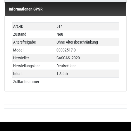
Informationen GPSR
Technisches
Wert
Art.-ID
514
Merkmal
Zustand
Neu
Altersfreigabe
Ohne Altersbeschränkung
Modell
00002517-0
Hersteller
GASGAS -2020
Herstellungsland
Deutschland
Inhalt
1 Stück
Zolltarifnummer