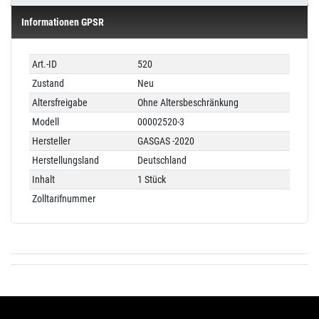
Informationen GPSR
Technisches
Wert
Art.-ID
520
Merkmal
Zustand
Neu
Altersfreigabe
Ohne Altersbeschränkung
Modell
00002520-3
Hersteller
GASGAS -2020
Herstellungsland
Deutschland
Inhalt
1 Stück
Zolltarifnummer