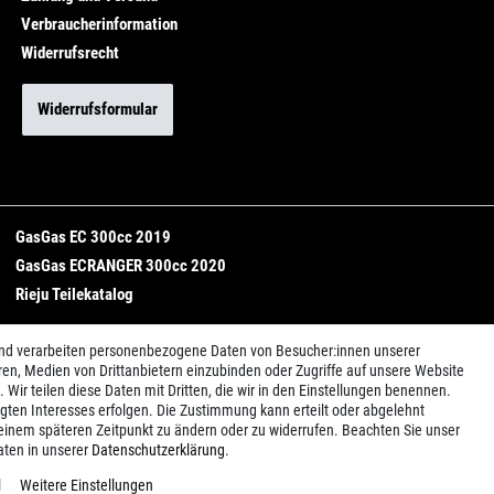
Verbraucherinformation
Widerrufsrecht
Widerrufsformular
GasGas EC 300cc 2019
GasGas ECRANGER 300cc 2020
Rieju Teilekatalog
und verarbeiten personenbezogene Daten von Besucher:innen unserer
ren, Medien von Drittanbietern einzubinden oder Zugriffe auf unsere Website
 Wir teilen diese Daten mit Dritten, die wir in den Einstellungen benennen.
igten Interesses erfolgen. Die Zustimmung kann erteilt oder abgelehnt
u einem späteren Zeitpunkt zu ändern oder zu widerrufen. Beachten Sie unser
ten in unserer
Daten­schutz­erklärung
.
© Copyright 2026 | Alle Rechte vorbehalten. - | Realisation
colornativ /
l
Weitere Einstellungen