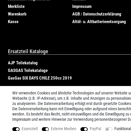
Merkliste
Impressum
Warenkorb
AGB
Datenschutzerklärung
/
Kasse
Altöl- u. Altbatterieentsorgung
Ersatzteil Kataloge
AJP Teilekatalog
GASGAS Teilekataloge
GasGas SIX DAYS CHILE 250cc 2019
Wir verwenden Cookies und ähnliche Technologien auf unserer Website 
Webseite (z.B. IP-Adresse), um z.B. Inhalte und Anzeigen zu personalisie
zu analysieren. Die Datenverarbeitung erfolgt erst durch gesetzte Cookies.
Die Datenverarbeitung kann mit Einwilligung oder aufgrund eines berecht
werden. Es besteht das Recht, nicht einzuwilligen und die Einwilligung z
Impressum
und weitere Hinweise zur Verwendung personenbezogener Da
Essenziell
Externe Medien
PayPal
Funktiona