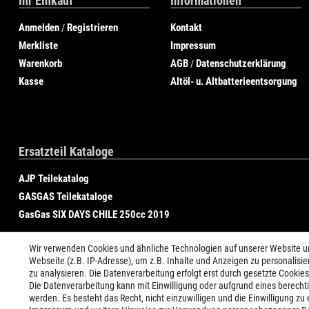
Ihr Einkauf
Informationen
Anmelden
Registrieren
Kontakt
/
Merkliste
Impressum
Warenkorb
AGB
Datenschutzerklärung
/
Kasse
Altöl- u. Altbatterieentsorgung
Ersatzteil Kataloge
AJP Teilekatalog
GASGAS Teilekataloge
GasGas SIX DAYS CHILE 250cc 2019
Wir verwenden Cookies und ähnliche Technologien auf unserer Website 
Webseite (z.B. IP-Adresse), um z.B. Inhalte und Anzeigen zu personalisie
zu analysieren. Die Datenverarbeitung erfolgt erst durch gesetzte Cookies.
Die Datenverarbeitung kann mit Einwilligung oder aufgrund eines berecht
werden. Es besteht das Recht, nicht einzuwilligen und die Einwilligung z