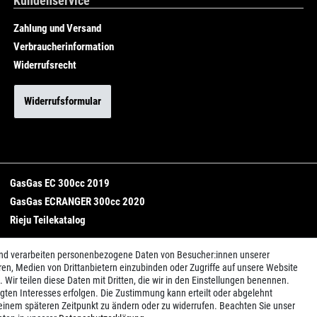
Kundenservice
Zahlung und Versand
Verbraucherinformation
Widerrufsrecht
Widerrufsformular
GasGas EC 300cc 2019
GasGas ECRANGER 300cc 2020
Rieju Teilekatalog
und verarbeiten personenbezogene Daten von Besucher:innen unserer
ren, Medien von Drittanbietern einzubinden oder Zugriffe auf unsere Website
 Wir teilen diese Daten mit Dritten, die wir in den Einstellungen benennen.
igten Interesses erfolgen. Die Zustimmung kann erteilt oder abgelehnt
u einem späteren Zeitpunkt zu ändern oder zu widerrufen. Beachten Sie unser