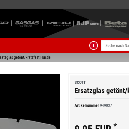
satzglas getönt/kratzfest Hustle
SCOTT
Ersatzglas getönt/
Artikelnummer
949037
*