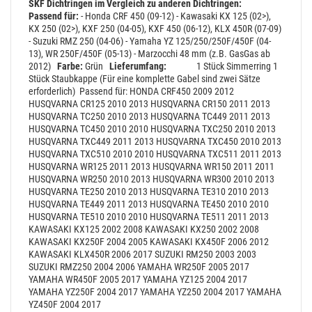
SKF Dichtringen im Vergleich zu anderen Dichtringen:
Passend für:
- Honda CRF 450 (09-12)
- Kawasaki KX 125 (02>),
KX 250 (02>), KXF 250 (04-05), KXF 450 (06-12), KLX 450R (07-09)
- Suzuki RMZ 250 (04-06)
- Yamaha YZ 125/250/250F/450F (04-
13), WR 250F/450F (05-13)
- Marzocchi 48 mm (z.B. GasGas ab
2012)
Farbe:
Grün
Lieferumfang:
1 Stück Simmerring
1
Stück Staubkappe
(Für eine komplette Gabel sind zwei Sätze
erforderlich)
Passend für: HONDA CRF450 2009 2012
HUSQVARNA CR125 2010 2013 HUSQVARNA CR150 2011 2013
HUSQVARNA TC250 2010 2013 HUSQVARNA TC449 2011 2013
HUSQVARNA TC450 2010 2010 HUSQVARNA TXC250 2010 2013
HUSQVARNA TXC449 2011 2013 HUSQVARNA TXC450 2010 2013
HUSQVARNA TXC510 2010 2010 HUSQVARNA TXC511 2011 2013
HUSQVARNA WR125 2011 2013 HUSQVARNA WR150 2011 2011
HUSQVARNA WR250 2010 2013 HUSQVARNA WR300 2010 2013
HUSQVARNA TE250 2010 2013 HUSQVARNA TE310 2010 2013
HUSQVARNA TE449 2011 2013 HUSQVARNA TE450 2010 2010
HUSQVARNA TE510 2010 2010 HUSQVARNA TE511 2011 2013
KAWASAKI KX125 2002 2008 KAWASAKI KX250 2002 2008
KAWASAKI KX250F 2004 2005 KAWASAKI KX450F 2006 2012
KAWASAKI KLX450R 2006 2017 SUZUKI RM250 2003 2003
SUZUKI RMZ250 2004 2006 YAMAHA WR250F 2005 2017
YAMAHA WR450F 2005 2017 YAMAHA YZ125 2004 2017
YAMAHA YZ250F 2004 2017 YAMAHA YZ250 2004 2017 YAMAHA
YZ450F 2004 2017