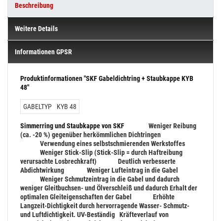
Beschreibung
Weitere Details
Informationen GPSR
Produktinformationen "SKF Gabeldichtring + Staubkappe KYB
48"
GABELTYP
KYB 48
Simmerring und Staubkappe von SKF
Weniger Reibung
(ca. -20 %) gegenüber herkömmlichen Dichtringen
Verwendung eines selbstschmierenden Werkstoffes
Weniger Stick-Slip (Stick-Slip = durch Haftreibung
verursachte Losbrechkraft)
Deutlich verbesserte
Abdichtwirkung
Weniger Lufteintrag in die Gabel
Weniger Schmutzeintrag in die Gabel und dadurch
weniger
Gleitbuchsen- und Ölverschleiß und dadurch Erhalt der
optimalen Gleiteigenschaften der Gabel
Erhöhte
Langzeit-Dichtigkeit durch hervorragende Wasser- Schmutz-
und Luftdichtigkeit. UV-Beständig
Kräfteverlauf von