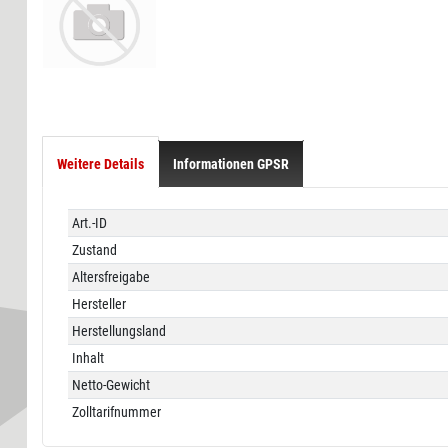
Weitere Details
Informationen GPSR
Technisches
Wert
Art.-ID
Merkmal
Zustand
Altersfreigabe
Hersteller
Herstellungsland
Inhalt
Netto-Gewicht
Zolltarifnummer