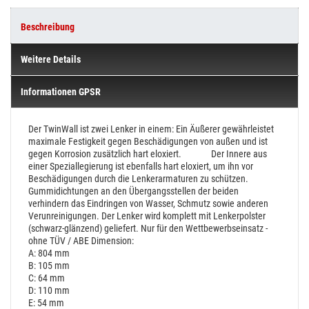
Beschreibung
Weitere Details
Informationen GPSR
Der TwinWall ist zwei Lenker in einem: Ein Äußerer gewährleistet
maximale Festigkeit gegen Beschädigungen von außen und ist
gegen Korrosion zusätzlich hart eloxiert.
Der Innere aus
einer Speziallegierung ist ebenfalls hart eloxiert, um ihn vor
Beschädigungen durch die Lenkerarmaturen zu schützen.
Gummidichtungen an den Übergangsstellen der beiden
verhindern das Eindringen von Wasser, Schmutz sowie anderen
Verunreinigungen.
Der Lenker wird komplett mit Lenkerpolster
(schwarz-glänzend) geliefert.
Nur für den Wettbewerbseinsatz -
ohne TÜV / ABE
Dimension:
A: 804 mm
B: 105 mm
C: 64 mm
D: 110 mm
E: 54 mm