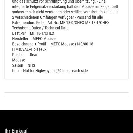
und das schützt vor Schrumpfung und Überhitzung.
- Eine
integrierte Felgensitzverstärkung hält den Mousse im Felgenbett
sodass er sich nicht verdrehen oder seitlich verrutschen kann.
- in
2 verschiedenen Umfängen verfügbar
- Passend für alle
Extremenduro Reifen
Art.Nr.:
MF 18-0/OHEX
MF 18-1/OHEX
Technische Daten / Technical Data
Best.-Nr MF 18-1/OHEX
Hersteller MEFO Mousse
Bezeichnung + Profil MEFO Mousse (140/80-18
FIM)OVAL+Holes+Ex
Position Rear
Mousse
Saison NHS
Info Not for Highway use;29 holes each side
Ihr Einkauf