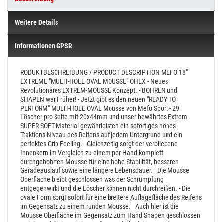
Weitere Details
Informationen GPSR
RODUKTBESCHREIBUNG / PRODUCT DESCRIPTION
MEFO 18"
EXTREME "MULTI-HOLE OVAL MOUSSE" OHEX
- Neues
Revolutionäres EXTREM-MOUSSE Konzept.
- BOHREN und
SHAPEN war Früher!
- Jetzt gibt es den neuen "READY TO
PERFORM" MULTI-HOLE OVAL Mousse von Mefo Sport
- 29
Löscher pro Seite mit 20x44mm und unser bewährtes Extrem
SUPER SOFT Material gewährleisten ein sofortiges hohes
Traktions-Niveau des Reifens auf jedem Untergrund und ein
perfektes Grip-Feeling.
- Gleichzeitig sorgt der verbliebene
Innenkern im Vergleich zu einem per Hand komplett
durchgebohrten Mousse für eine hohe Stabilität, besseren
Geradeauslauf sowie eine längere Lebensdauer.
Die Mousse
Oberfläche bleibt geschlossen was der Schrumpfung
entgegenwirkt und die Löscher können nicht durchreißen.
- Die
ovale Form sorgt sofort für eine breitere Auflagefläche des Reifens
im Gegensatz zu einem runden Mousse.
Auch hier ist die
Mousse Oberfläche im Gegensatz zum Hand Shapen geschlossen