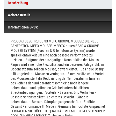
Beschreibung
Weitere Details
Informationen GPSR
PRODUKTBESCHREIBUNG
MEFO GROOVE MOUSSE:
DIE NEUE
GENERATION MEFO MOUSSE
MEFO`S neues BEAD & GROOVE-
MOUSSE SYSTEM (Furchen & Rillen-Mousse System) wurde
speziell entwickelt um eine noch bessere Performance zu
erzielen.
Aufgrund der einzigartigen Konstruktion des Mousse
Ringes wird eine hohe Flexibilität und ein besseres Fahrgefühl, im
Gegensatz zum soliden Mousse, gewährleistet.
Das neue Design
hilft ungefederte Masse zu verringern.
Einen zusätzlichen Vorteil
des Mousses stellt die Reduzierung der Temperatur im Inneren
des Reifens dar und garantiert somit eine noch längere
Lebensdauer und optimalen Grip bei unterschiedlichen
Streckenbedingungen.
Vorteile:
- Besseres Grip Verhalten
-
Bessere Seitenstabilität
- Leichteres Gewicht
- Längere
Lebensdauer
- Bessere Dämpfungseigenschaften
- Erhöhte
Gesamt Performance !!
Made in Germany für höchste Ansprüche!
ERHALTEN SIE HÖCHSTE QUALITÄT MIT MEFO GROOVED SUPER
COOL RUNNING MOUSSE!
Technische Daten