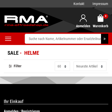
FILTER
Kontakt
Impressum
P
0
r
Anmelden
Warenkorb
e
i
SALE
HELME
s
Filter
Ihr Einkauf
Anmelden
Registrieren
/